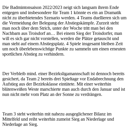
grösseres
Die Badmintonsaison 2022/2023 neigt sich langsam ihrem Ende
Bild
entgegen und insbesondere für Team 1 könnte es ein an Dramatik
nicht zu überbietendes Szenario werden. 4 Teams duellieren sich um
die Vermeidung der Belegung der Abstiegskämpfe. Zurzeit steht
man noch über dem Strich, unter der Woche tritt man bei den
Nachbarn aus Troisdorf an… Bei einem Sieg der Troisdorfer, man
will es sich gar nicht vorstellen, werden die Plätze getauscht und
man steht auf einem Abstiegsplatz. 4 Spiele insgesamt bleiben Zeit
um noch überlebenswichtige Punkte zu sammeln um einen erneuten
sportlichen Abstieg zu verhindern.
Der Verbleib mind. einer Bezirksligamannschaft ist dennoch bereits
gesichert, da Team 2 bereits drei Spieltage vor Endabrechnung den
Aufstieg aus der Bezirksklasse eintütete. Mit einer weiterhin
blütenweißen Weste marschierte man auch durch den Januar und ist
nun nicht mehr vom Platz an der Sonne zu verdrängen.
Team 3 steht weiterhin mit nahezu ausgeglichener Bilanz im
Mittelfeld und reiht weiterhin zumeist Sieg an Niederlage und
Niederlage an Sieg.