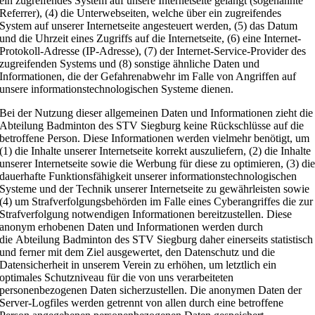
ein zugreifendes System auf unsere Internetseite gelangt (sogenannte
Referrer), (4) die Unterwebseiten, welche über ein zugreifendes
System auf unserer Internetseite angesteuert werden, (5) das Datum
und die Uhrzeit eines Zugriffs auf die Internetseite, (6) eine Internet-
Protokoll-Adresse (IP-Adresse), (7) der Internet-Service-Provider des
zugreifenden Systems und (8) sonstige ähnliche Daten und
Informationen, die der Gefahrenabwehr im Falle von Angriffen auf
unsere informationstechnologischen Systeme dienen.
Bei der Nutzung dieser allgemeinen Daten und Informationen zieht die
Abteilung Badminton des STV Siegburg keine Rückschlüsse auf die
betroffene Person. Diese Informationen werden vielmehr benötigt, um
(1) die Inhalte unserer Internetseite korrekt auszuliefern, (2) die Inhalte
unserer Internetseite sowie die Werbung für diese zu optimieren, (3) di
dauerhafte Funktionsfähigkeit unserer informationstechnologischen
Systeme und der Technik unserer Internetseite zu gewährleisten sowie
(4) um Strafverfolgungsbehörden im Falle eines Cyberangriffes die zur
Strafverfolgung notwendigen Informationen bereitzustellen. Diese
anonym erhobenen Daten und Informationen werden durch
die Abteilung Badminton des STV Siegburg daher einerseits statistisch
und ferner mit dem Ziel ausgewertet, den Datenschutz und die
Datensicherheit in unserem Verein zu erhöhen, um letztlich ein
optimales Schutzniveau für die von uns verarbeiteten
personenbezogenen Daten sicherzustellen. Die anonymen Daten der
Server-Logfiles werden getrennt von allen durch eine betroffene