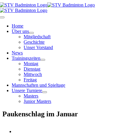
Zum
Inhalt
springen
Toggle
Navigation
Home
Über uns
Mitgliedschaft
Geschichte
Unser Vorstand
News
Trainingszeiten
Montag
Dienstag
Mittwoch
Freitag
Mannschaften und Spieltage
Unsere Turniere
Masters
Junior Masters
Paukenschlag im Januar
Zeige