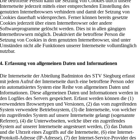
Die betroffene Person kann die Setzung von Cookies durch unsere
Internetseite jederzeit mittels einer entsprechenden Einstellung des
genutzten Internetbrowsers verhindern und damit der Setzung von
Cookies dauerhaft widersprechen. Ferner können bereits gesetzte
Cookies jederzeit über einen Internetbrowser oder andere
Softwareprogramme gelöscht werden. Dies ist in allen gängigen
Internetbrowsern möglich. Deaktiviert die betroffene Person die
Setzung von Cookies in dem genutzten Internetbrowser, sind unter
Umständen nicht alle Funktionen unserer Internetseite vollumfänglich
nutzbar.
4. Erfassung von allgemeinen Daten und Informationen
Die Internetseite der Abteilung Badminton des STV Siegburg erfasst
mit jedem Aufruf der Internetseite durch eine betroffene Person oder
ein automatisiertes System eine Reihe von allgemeinen Daten und
Informationen. Diese allgemeinen Daten und Informationen werden in
den Logfiles des Servers gespeichert. Erfasst werden können die (1)
verwendeten Browsertypen und Versionen, (2) das vom zugreifenden
System verwendete Betriebssystem, (3) die Internetseite, von welcher
ein zugreifendes System auf unsere Internetseite gelangt (sogenannte
Referrer), (4) die Unterwebseiten, welche über ein zugreifendes
System auf unserer Internetseite angesteuert werden, (5) das Datum
und die Uhrzeit eines Zugriffs auf die Internetseite, (6) eine Internet-
Protokoll-Adresse (IP-Adresse), (7) der Internet-Service-Provider des