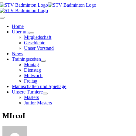
Zum
Inhalt
springen
Toggle
Navigation
Home
Über uns
Mitgliedschaft
Geschichte
Unser Vorstand
News
Trainingszeiten
Montag
Dienstag
Mittwoch
Freitag
Mannschaften und Spieltage
Unsere Turniere
Masters
Junior Masters
MIrcoI