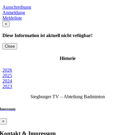
Ausschreibung
Anmeldung
Meldeliste
×
Diese Information ist aktuell nicht vefügbar!
Close
Historie
2026
2025
2024
2023
Siegburger TV – Abteilung Badminton
Impressum
×
Kontakt & Impressum