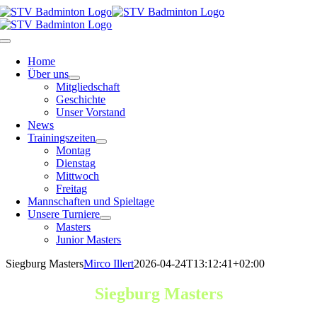
Zum
Inhalt
springen
Toggle
Navigation
Home
Über uns
Mitgliedschaft
Geschichte
Unser Vorstand
News
Trainingszeiten
Montag
Dienstag
Mittwoch
Freitag
Mannschaften und Spieltage
Unsere Turniere
Masters
Junior Masters
Siegburg Masters
Mirco Illert
2026-04-24T13:12:41+02:00
Siegburg Masters