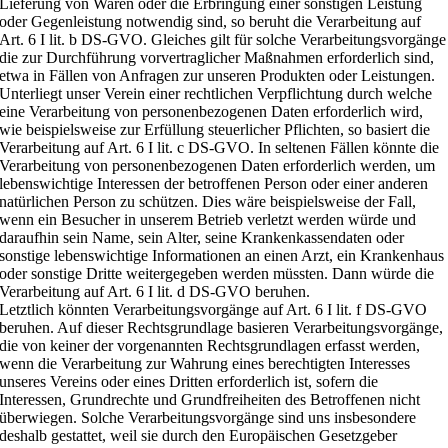
Lieferung von Waren oder die Erbringung einer sonstigen Leistung
oder Gegenleistung notwendig sind, so beruht die Verarbeitung auf
Art. 6 I lit. b DS-GVO. Gleiches gilt für solche Verarbeitungsvorgänge
die zur Durchführung vorvertraglicher Maßnahmen erforderlich sind,
etwa in Fällen von Anfragen zur unseren Produkten oder Leistungen.
Unterliegt unser Verein einer rechtlichen Verpflichtung durch welche
eine Verarbeitung von personenbezogenen Daten erforderlich wird,
wie beispielsweise zur Erfüllung steuerlicher Pflichten, so basiert die
Verarbeitung auf Art. 6 I lit. c DS-GVO. In seltenen Fällen könnte die
Verarbeitung von personenbezogenen Daten erforderlich werden, um
lebenswichtige Interessen der betroffenen Person oder einer anderen
natürlichen Person zu schützen. Dies wäre beispielsweise der Fall,
wenn ein Besucher in unserem Betrieb verletzt werden würde und
daraufhin sein Name, sein Alter, seine Krankenkassendaten oder
sonstige lebenswichtige Informationen an einen Arzt, ein Krankenhaus
oder sonstige Dritte weitergegeben werden müssten. Dann würde die
Verarbeitung auf Art. 6 I lit. d DS-GVO beruhen.
Letztlich könnten Verarbeitungsvorgänge auf Art. 6 I lit. f DS-GVO
beruhen. Auf dieser Rechtsgrundlage basieren Verarbeitungsvorgänge,
die von keiner der vorgenannten Rechtsgrundlagen erfasst werden,
wenn die Verarbeitung zur Wahrung eines berechtigten Interesses
unseres Vereins oder eines Dritten erforderlich ist, sofern die
Interessen, Grundrechte und Grundfreiheiten des Betroffenen nicht
überwiegen. Solche Verarbeitungsvorgänge sind uns insbesondere
deshalb gestattet, weil sie durch den Europäischen Gesetzgeber