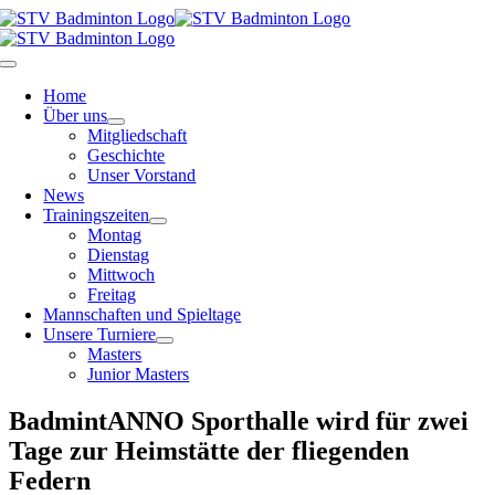
Zum
Inhalt
springen
Toggle
Navigation
Home
Über uns
Mitgliedschaft
Geschichte
Unser Vorstand
News
Trainingszeiten
Montag
Dienstag
Mittwoch
Freitag
Mannschaften und Spieltage
Unsere Turniere
Masters
Junior Masters
BadmintANNO Sporthalle wird für zwei
Tage zur Heimstätte der fliegenden
Federn