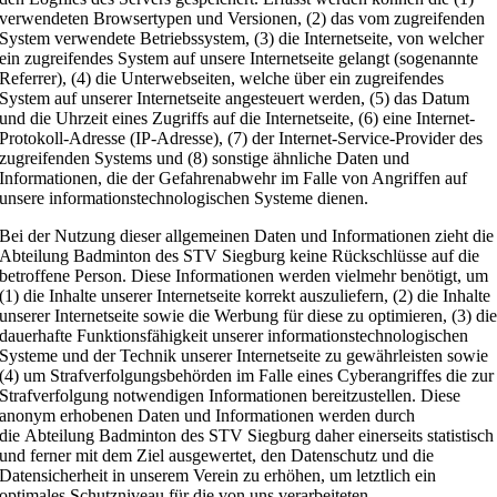
verwendeten Browsertypen und Versionen, (2) das vom zugreifenden
System verwendete Betriebssystem, (3) die Internetseite, von welcher
ein zugreifendes System auf unsere Internetseite gelangt (sogenannte
Referrer), (4) die Unterwebseiten, welche über ein zugreifendes
System auf unserer Internetseite angesteuert werden, (5) das Datum
und die Uhrzeit eines Zugriffs auf die Internetseite, (6) eine Internet-
Protokoll-Adresse (IP-Adresse), (7) der Internet-Service-Provider des
zugreifenden Systems und (8) sonstige ähnliche Daten und
Informationen, die der Gefahrenabwehr im Falle von Angriffen auf
unsere informationstechnologischen Systeme dienen.
Bei der Nutzung dieser allgemeinen Daten und Informationen zieht die
Abteilung Badminton des STV Siegburg keine Rückschlüsse auf die
betroffene Person. Diese Informationen werden vielmehr benötigt, um
(1) die Inhalte unserer Internetseite korrekt auszuliefern, (2) die Inhalte
unserer Internetseite sowie die Werbung für diese zu optimieren, (3) di
dauerhafte Funktionsfähigkeit unserer informationstechnologischen
Systeme und der Technik unserer Internetseite zu gewährleisten sowie
(4) um Strafverfolgungsbehörden im Falle eines Cyberangriffes die zur
Strafverfolgung notwendigen Informationen bereitzustellen. Diese
anonym erhobenen Daten und Informationen werden durch
die Abteilung Badminton des STV Siegburg daher einerseits statistisch
und ferner mit dem Ziel ausgewertet, den Datenschutz und die
Datensicherheit in unserem Verein zu erhöhen, um letztlich ein
optimales Schutzniveau für die von uns verarbeiteten