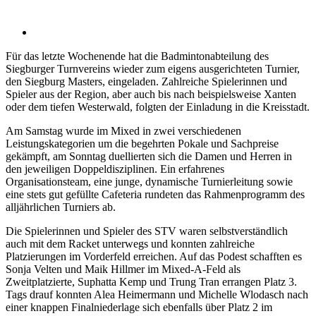
Zeige
grösseres
Für das letzte Wochenende hat die Badmintonabteilung des
Bild
Siegburger Turnvereins wieder zum eigens ausgerichteten Turnier,
den Siegburg Masters, eingeladen. Zahlreiche Spielerinnen und
Spieler aus der Region, aber auch bis nach beispielsweise Xanten
oder dem tiefen Westerwald, folgten der Einladung in die Kreisstadt.
Am Samstag wurde im Mixed in zwei verschiedenen
Leistungskategorien um die begehrten Pokale und Sachpreise
gekämpft, am Sonntag duellierten sich die Damen und Herren in
den jeweiligen Doppeldisziplinen. Ein erfahrenes
Organisationsteam, eine junge, dynamische Turnierleitung sowie
eine stets gut gefüllte Cafeteria rundeten das Rahmenprogramm des
alljährlichen Turniers ab.
Die Spielerinnen und Spieler des STV waren selbstverständlich
auch mit dem Racket unterwegs und konnten zahlreiche
Platzierungen im Vorderfeld erreichen. Auf das Podest schafften es
Sonja Velten und Maik Hillmer im Mixed-A-Feld als
Zweitplatzierte, Suphatta Kemp und Trung Tran errangen Platz 3.
Tags drauf konnten Alea Heimermann und Michelle Wlodasch nach
einer knappen Finalniederlage sich ebenfalls über Platz 2 im